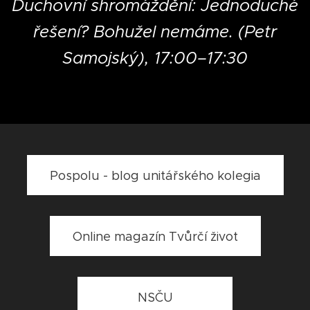
Duchovní shromáždění: Jednoduché
řešení? Bohužel nemáme. (Petr
Samojský), 17:00–17:30
Pospolu - blog unitářského kolegia
Online magazín Tvůrčí život
NSČU